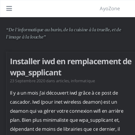
AyoZone
“De l'informatique au burin, de la cuisine à la truelle, et de
l'image à la louche”
Installer iwd en remplacement de
wpa_spplicant
23 Septembre 2020
dans
articles
,
informatique
Il y a un mois j’ai découvert iwd grâce à ce post de
cascador. Iwd (pour inet wireless deamon) est un
deamon qui va gérer votre connexion wifi en arrière
plan. Bien plus minimaliste que wpa_supplicant et,
dépendant de moins de librairies que ce dernier, il